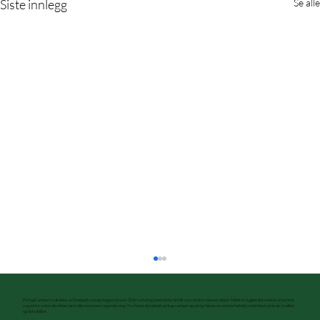
Siste innlegg
Se alle
PickupCamper er utviklet av Boatparts.no og bygger på over 20 års erfaring med utstyr til folk som bruker naturen aktivt. Målet er å gjøre det enklere å komme
seg på tur, enten du vil leie først eller investere i egen løsning. Her finner du taktelt, pickup camper og utstyr tilpasset norske forhold, med fokus på bruk, kvalitet
og fleksibilitet.