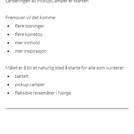
Lanseringen av PickupCamper er starten.
Fremover vil det komme:
flere løsninger
flere kjøretøy
mer innhold
mer inspirasjon
Målet er å bli et naturlig sted å starte for alle som vurderer:
taktelt
pickup camper
fleksible reisemåter i Norge