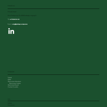
Kontakt oss:
PickupCamper
Øvre Rælingsveg 176, 2008 Fjerdingby, Inngang D
Tlf:
+47 90 63 91 15
Epost:
salg
@pickupcamper.no
7 grunner til å velge taktelt på bil for
overnatting
Navigasjon
Taktelt
Utleie
Blackstone Adventure
Blackstone Vanbox
Blackstone Basalt
Eventyr fra andre
Info:
Artikler
Personvern