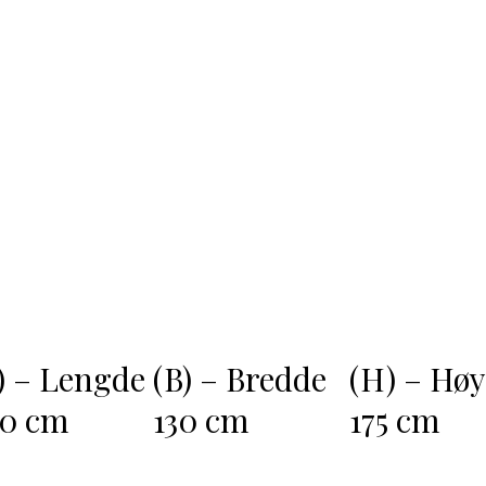
) – Lengde
(H) – Hø
(B) – Bredde
80 cm
175 cm
130 cm