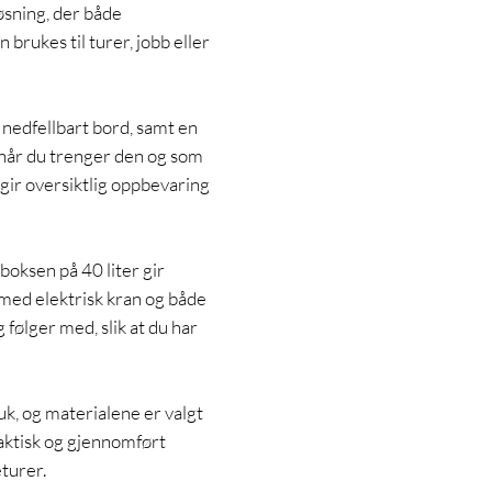
øsning, der både
 brukes til turer, jobb eller
nedfellbart bord, samt en
når du trenger den og som
gir oversiktlig oppbevaring
boksen på 40 liter gir
 med elektrisk kran og både
 følger med, slik at du har
uk, og materialene er valgt
raktisk og gjennomført
turer.