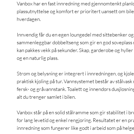
Vanbox har en fast innredning med gjennomtenkt planl
plassutnyttelse og komfort er prioritert uansett om bilen
hverdagen.
Innvendig får du en egen loungedel med sittebenker og 
sammenleggbar dobbeltseng som gir en god soveplass 
kan pakkes vekk på sekunder. Skap, garderobe og hyller 
og en naturlig plass.
Strøm og belysning er integrert i innredningen, og kjøle
praktisk kjøling på tur. Vannsystemet består av stålvask
fersk- og gråvannstank. Toalett og innendørs dusjløsning
alt du trenger samlet i bilen.
Vanbox står på en solid stålramme som gir stabilitet i br
for lang levetid og enkel rengjøring. Resultatet er en p
innredning som fungerer like godt i arbeid som på helge