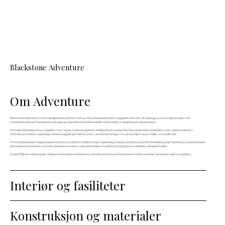
Blackstone Adventure
Om Adventure
Blackstone Adventure został zaprojektowany dla tych, którzy chcą łatwo podróżować i wygodnie mieszkać, nie zajmując przy tym więcej miejsca niż
standardowy pickup. Rozwiązanie typu pop-up zapewnia niski profil na drodze i dużo miejsca nad głową po zaparkowaniu.
W środku Adventure łączy sypialnię i część wypoczynkową w jednym, inteligentnym rozwiązaniu. Wysuwane łóżko podwójne i część wypoczynkowa z
rozkładanym stołem zapewniają zarówno wygodę, jak i elastyczność, niezależnie od tego, czy zatrzymujesz się na chwilę, czy na kilka dni.
Przechowywanie jest zorganizowane w stałych szafkach i meblach, które zapewniają schludny i praktyczny układ. Oświetlenie, prąd i wentylacja są dostosowane
do łatwego użytkowania, a kuchnia zapewnia wszystko, czego potrzebujesz w podróży: płytę grzewczą, lodówkę i dostęp do wody.
Dzięki 50 litrom świeżej wody, ciepłej i zimnej wodzie w zlewie oraz zewnętrznemu prysznicowi możesz łatwo zachować aktywność podczas podróży.
Interiør og fasiliteter
Konstruksjon og materialer