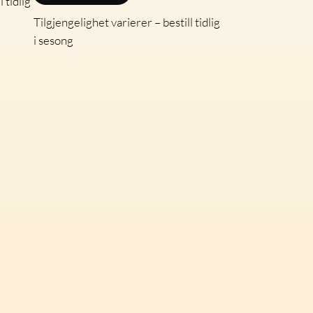
 tidlig
Tilgjengelighet varierer – bestill tidlig
i sesong