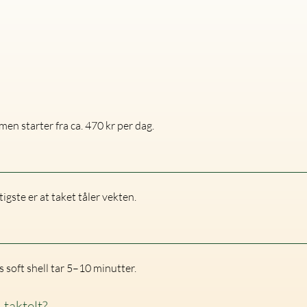
 men starter fra ca. 470 kr per dag.
igste er at taket tåler vekten.
 soft shell tar 5–10 minutter.
 taktelt?