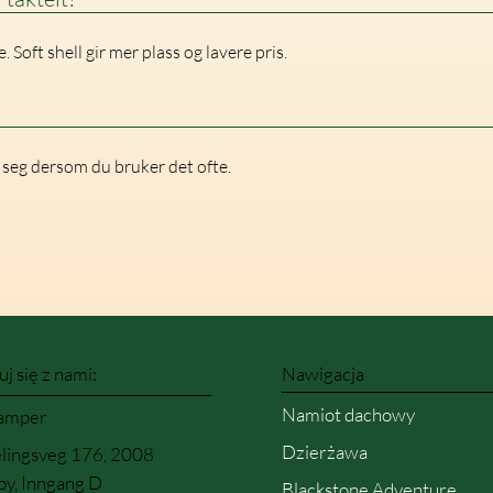
Soft shell gir mer plass og lavere pris.
er seg dersom du bruker det ofte.
j się z nami:
Nawigacja
Namiot dachowy
amper
Dzierżawa
lingsveg 176, 2008
by, Inngang D
Blackstone Adventure