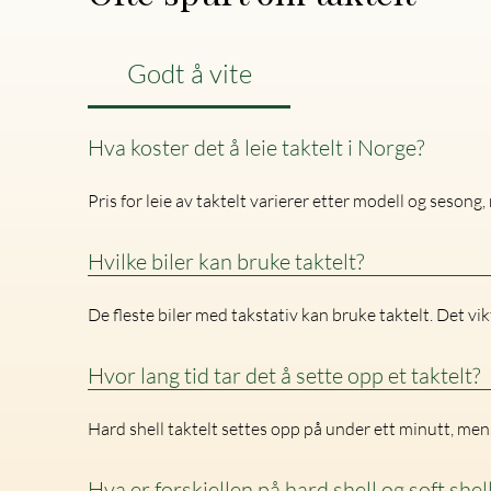
Godt å vite
Hva koster det å leie taktelt i Norge?
Pris for leie av taktelt varierer etter modell og sesong,
Hvilke biler kan bruke taktelt?
De fleste biler med takstativ kan bruke taktelt. Det vikt
Hvor lang tid tar det å sette opp et taktelt?
Hard shell taktelt settes opp på under ett minutt, mens
Hva er forskjellen på hard shell og soft shell