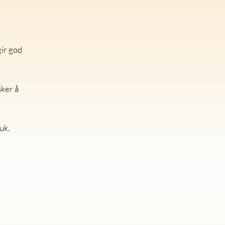
gir god
sker å
uk.