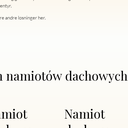
entyr.
åre andre løsninger her.
ch namiotów dachowych
amiot
Namiot