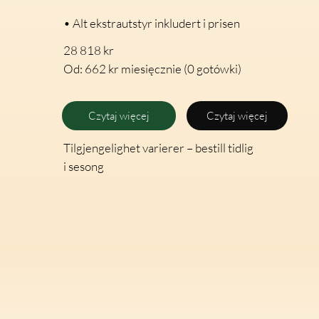
• Alt ekstrautstyr inkludert i prisen
28 818 kr
Od: 662 kr miesięcznie (0 gotówki)
Czytaj więcej
Czytaj więcej
Tilgjengelighet varierer – bestill tidlig
i sesong