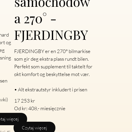
samochodow
a 270° -
FJERDINGBY
hard
ort og
deg
FJERDINGBY er en 270° bilmarkise
øsning
som gir deg ekstra plass rundt bilen.
Perfekt som supplement til taktelt for
økt komfort og beskyttelse mot vær.
isen
• Alt ekstrautstyr inkludert i prisen
wki)
17 253 kr
Od kr: 408,- miesięcznie
taj więcej
Czytaj więcej