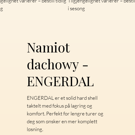
gelighet varierer – bestill tidlig
Tilgjengelighet varierer – bestill
ng
i sesong
Namiot
dachowy -
ENGERDAL
ENGERDAL er et solid hard shell
taktelt med fokus på lagring og
komfort. Perfekt for lengre turer og
deg som ønsker en mer komplett
løsning.