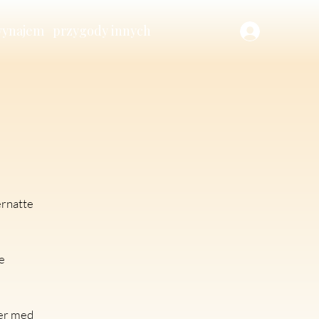
ynajem
przygody innych
vernatte
ie
ler med