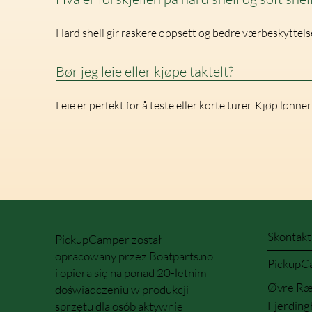
Hard shell gir raskere oppsett og bedre værbeskyttelse. 
Bør jeg leie eller kjøpe taktelt?
Leie er perfekt for å teste eller korte turer. Kjøp lønn
Skontaktu
PickupCamper został
opracowany przez Boatparts.no
PickupC
i opiera się na ponad 20-letnim
Øvre Ræ
doświadczeniu w produkcji
Fjerding
sprzętu dla osób aktywnie