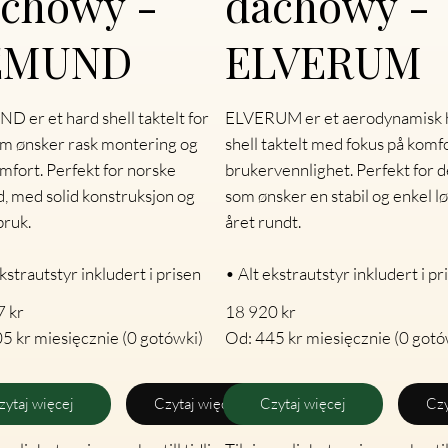
chowy -
dachowy -
EMUND
ELVERUM
 er et hard shell taktelt for
ELVERUM er et aerodynamisk 
m ønsker rask montering og
shell taktelt med fokus på komf
mfort. Perfekt for norske
brukervennlighet. Perfekt for 
d, med solid konstruksjon og
som ønsker en stabil og enkel l
bruk.
året rundt.
ekstrautstyr inkludert i prisen
• Alt ekstrautstyr inkludert i pr
7 kr
18 920 kr
5 kr miesięcznie (0 gotówki)
Od: 445 kr miesięcznie (0 gotó
zytaj więcej
Czytaj więcej
Czytaj więcej
Czy