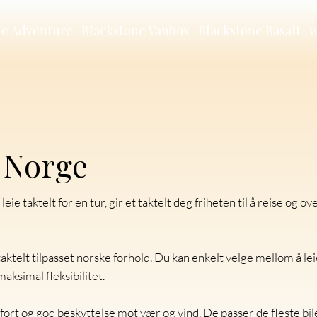
ne Adventure
Blackstone Vanbox
Blackstone Basalt
w
i Norge
leie taktelt for en tur, gir et taktelt deg friheten til å reise og o
taktelt tilpasset norske forhold. Du kan enkelt velge mellom å le
maksimal fleksibilitet.
mfort og god beskyttelse mot vær og vind. De passer de fleste bi