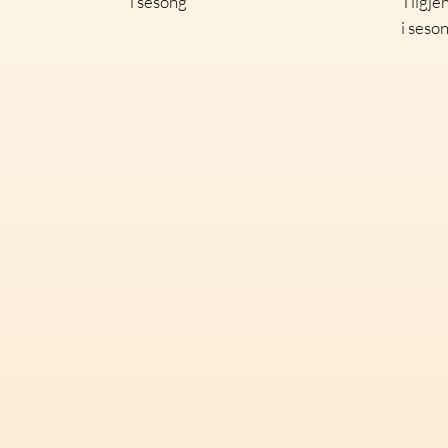
i sesong
Tilgjen
i seso