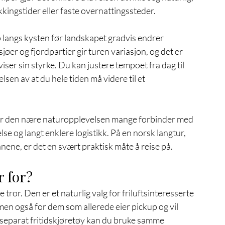
kingstider eller faste overnattingssteder.
opp langs kysten før landskapet gradvis endrer 
øer og fjordpartier gir turen variasjon, og det er 
ser sin styrke. Du kan justere tempoet fra dag til 
elsen av at du hele tiden må videre til et 
får den nære naturopplevelsen mange forbinder med 
se og langt enklere logistikk. På en norsk langtur, 
nene, er det en svært praktisk måte å reise på.
 for?
ror. Den er et naturlig valg for friluftsinteresserte 
 men også for dem som allerede eier pickup og vil 
et separat fritidskjøretøy kan du bruke samme 