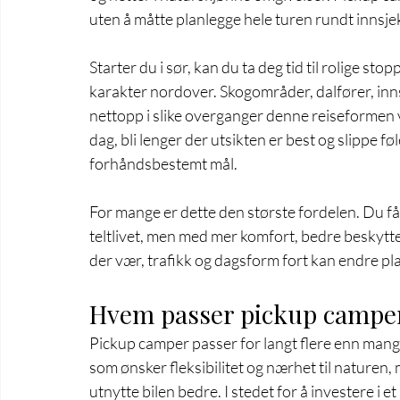
uten å måtte planlegge hele turen rundt innsjek
Starter du i sør, kan du ta deg tid til rolige st
karakter nordover. Skogområder, dalfører, innsj
nettopp i slike overganger denne reiseformen vi
dag, bli lenger der utsikten er best og slippe føl
forhåndsbestemt mål.
For mange er dette den største fordelen. Du 
teltlivet, men med mer komfort, bedre beskyttel
der vær, trafikk og dagsform fort kan endre pla
Hvem passer pickup camper
Pickup camper passer for langt flere enn mange t
som ønsker fleksibilitet og nærhet til naturen,
utnytte bilen bedre. I stedet for å investere i 