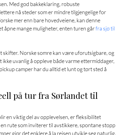
yrken. Med god bakkeklaring, robuste 
ettere nå steder som er mindre tilgjengelige for 
utforske mer enn bare hovedveiene, kan denne 
 åpne mange muligheter, enten turen går 
fra sjø til 
t skifter. Norske somre kan være uforutsigbare, og 
 ikke uvanlig å oppleve både varme ettermiddager, 
ickup camper har du alltid et lunt og tørt sted å 
ll på tur fra Sørlandet til 
ir en viktig del av opplevelsen, er fleksibilitet 
en rute som inviterer til avstikkere, spontane stopp 
er gjør det enklere å la reisen utvikle seg naturlig, 