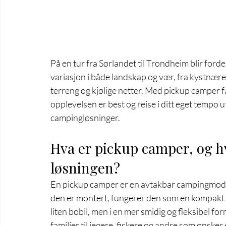
På en tur fra Sørlandet til Trondheim blir ford
variasjon i både landskap og vær, fra kystnære
terreng og kjølige netter. Med pickup camper får
opplevelsen er best og reise i ditt eget tempo u
campingløsninger.
Hva er pickup camper, og h
løsningen?
En pickup camper er en avtakbar campingmodul u
den er montert, fungerer den som en kompak
liten bobil, men i en mer smidig og fleksibel for
familier til jegere, fiskere og andre som ønsker 