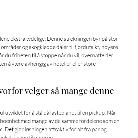
elene ekstra tydelige. Denne strekningen byr på stor 
 områder og skogkledde daler til fjordutsikt, høyere 
 du friheten til å stoppe når du vil, overnatte der 
ten å være avhengig av hoteller eller store 
vorfor velger så mange denne 
tviklet for å stå på lasteplanet til en pickup. Når 
t boenhet med mange av de samme fordelene som en 
m. Det gjør løsningen attraktiv for alt fra par og 
enkel tilgang til naturen.