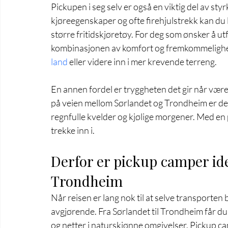
Pickupen i seg selv er også en viktig del av st
kjøreegenskaper og ofte firehjulstrekk kan du l
større fritidskjøretøy. For deg som ønsker å 
kombinasjonen av komfort og fremkommelighet
land
 eller videre inn i mer krevende terreng.
En annen fordel er tryggheten det gir når være
på veien mellom Sørlandet og Trondheim er det
regnfulle kvelder og kjølige morgener. Med en p
trekke inn i.
Derfor er pickup camper idee
Trondheim
Når reisen er lang nok til at selve transporten bl
avgjørende. Fra Sørlandet til Trondheim får du 
og netter i naturskjønne omgivelser. Pickup camp