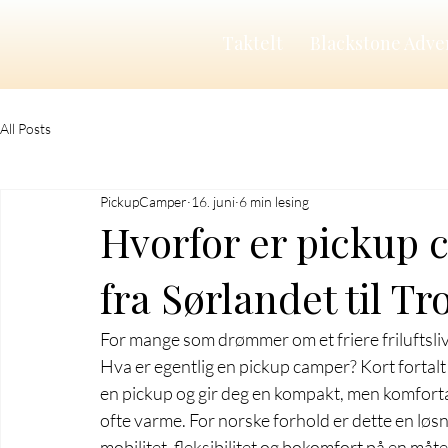
Taktelt
Blackstone Adve
All Posts
PickupCamper
16. juni
6 min lesing
Hvorfor er pickup 
fra Sørlandet til T
For mange som drømmer om et friere friluftsliv
Hva er egentlig en pickup camper? Kort fortalt
en pickup og gir deg en kompakt, men komfort
ofte varme. For norske forhold er dette en løs
mobilitet, fleksibilitet og bokomfort på en måt