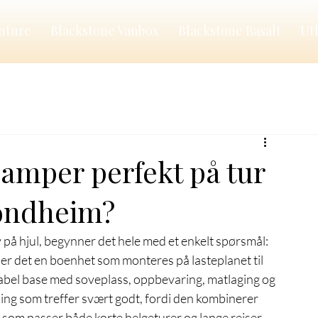
nture
Blackstone Vanbox
Blackstone Basalt
Ut
camper perfekt på tur
rondheim?
 på hjul, begynner det hele med et enkelt spørsmål: 
 er det en boenhet som monteres på lasteplanet til 
abel base med soveplass, oppbevaring, matlaging og 
ning som treffer svært godt, fordi den kombinerer 
e som passer både korte helgeturer og lange reiser.